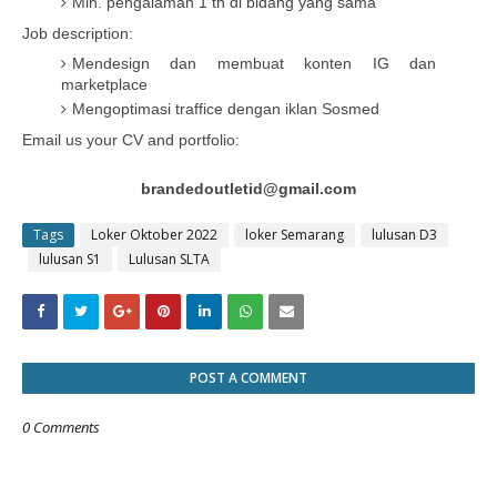
Min. pengalaman 1 th di bidang yang sama
Job description:
Mendesign dan membuat konten IG dan
marketplace
Mengoptimasi traffice dengan iklan Sosmed
Email us your CV and portfolio:
brandedoutletid@gmail.com
Tags
Loker Oktober 2022
loker Semarang
lulusan D3
lulusan S1
Lulusan SLTA
POST A COMMENT
0 Comments