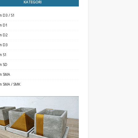
KATEGORI
n D3 / S1
an D1
an D2
an D3
n S1
n SD
an SMA
n SMA / SMK