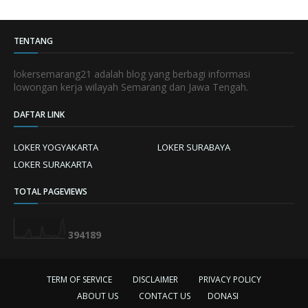
TENTANG
lokersemarang21 adalah blog yang berbagi informasi
lowongan kerja wilayah Semarang dan Jawa Tengah.
DAFTAR LINK
LOKER YOGYAKARTA
LOKER SURABAYA
LOKER SURAKARTA
TOTAL PAGEVIEWS
3
9
4
1
8
9
TERM OF SERVICE
DISCLAIMER
PRIVACY POLICY
ABOUT US
CONTACT US
DONASI