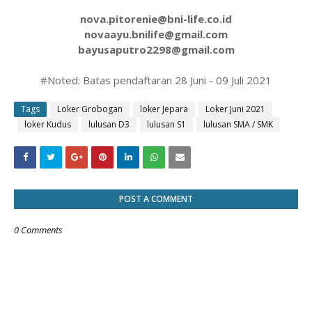
nova.pitorenie@bni-life.co.id
novaayu.bnilife@gmail.com
bayusaputro2298@gmail.com
#Noted: Batas pendaftaran 28 Juni - 09 Juli 2021
Tags
Loker Grobogan
loker Jepara
Loker Juni 2021
loker Kudus
lulusan D3
lulusan S1
lulusan SMA / SMK
POST A COMMENT
0 Comments