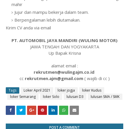
mahir
Jujur dan mampu bekerja dalam team.
Berpengalaman lebih diutamakan.
Kirim CV anda via email
PT. AUTOMOBIL JAYA MANDIRI (WULING MOTOR)
JAWA TENGAH DAN YOGYAKARTA
Up Bapak Krisna
alamat email :
rekrutmen@wulingajm.co.id
cc
rekrutmen.ajm@gmail.com
( wajib di cc )
Tags
Loker April 2021
loker jogja
loker Kudus
loker Semarang
loker Solo
lulusan D3
lulusan SMA / SMK
POST A COMMENT