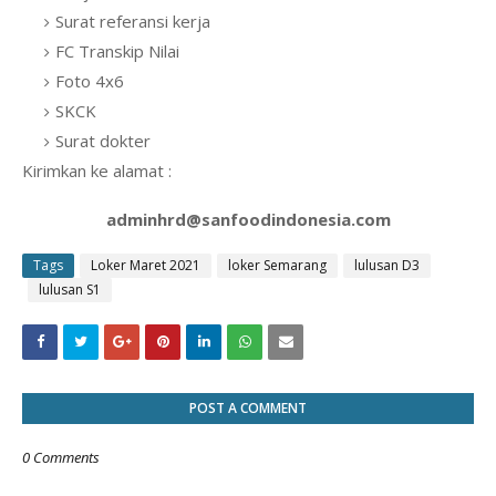
Surat referansi kerja
FC Transkip Nilai
Foto 4x6
SKCK
Surat dokter
Kirimkan ke alamat :
adminhrd@sanfoodindonesia.com
Tags
Loker Maret 2021
loker Semarang
lulusan D3
lulusan S1
POST A COMMENT
0 Comments