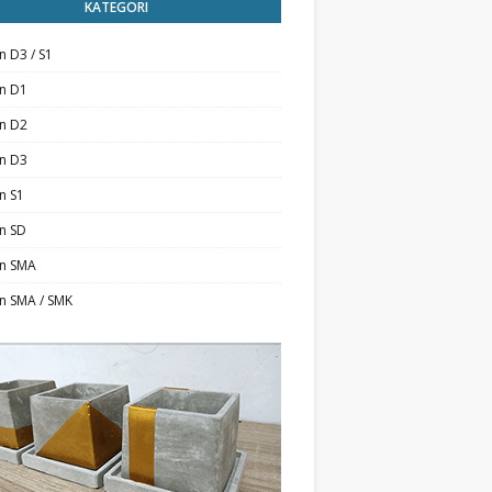
KATEGORI
n D3 / S1
an D1
an D2
an D3
n S1
n SD
an SMA
n SMA / SMK