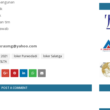
bangunan
ik
k
an tim
jawab
krasmg@yahoo.com
t 2021
loker Purwodadi
loker Salatiga
 SLTA
POST A COMMENT