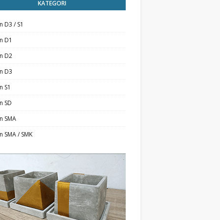
KATEGORI
n D3 / S1
an D1
an D2
an D3
n S1
n SD
an SMA
n SMA / SMK