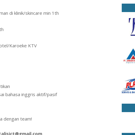
man di klinik/skincare min 1th
th
/hotel/Karoeke KTV
tikan
i bahasa inggris aktif/pasif
ma dengan team!
talisict@gmail.com