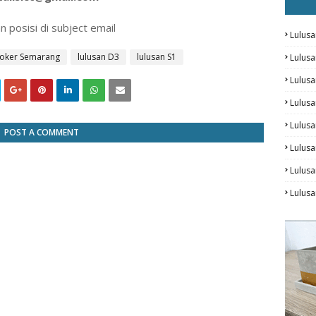
n posisi di subject email
Lulusa
loker Semarang
lulusan D3
lulusan S1
Lulus
Lulus
Lulus
Lulusa
POST A COMMENT
Lulusa
Lulus
Lulusa