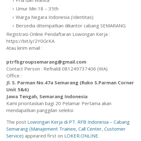
Pria dan Wanita
Umur Min 18 – 35th
Warga Negara Indonesia (Identitas)
Bersedia ditempatkan dikantor cabang SEMARANG
Registrasi Online Pendaftaran Lowongan Kerja :
https://bit.ly/2Y0GrKA
Atau kirim email :
ptrfbgroupsemarang@gmail.com
Contact Person : Refnaldi 081249737406 (WA)
Office :
Jl. S. Parman No.47a Semarang (Ruko S.Parman Corner
Unit 5&6)
Jawa Tengah, Semarang Indonesia
Kami prioritaskan bagi 20 Pelamar Pertama akan
mendapatkan panggilan seleksi
The post
Lowongan Kerja di PT. RFB Indonesia – Cabang
Semarang (Manajement Trainee, Call Center, Customer
Service)
appeared first on
LOKER.ONLINE
.