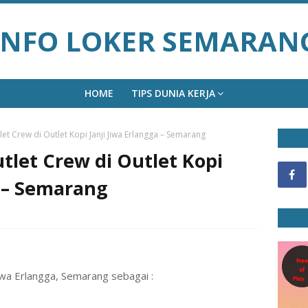
INFO LOKER SEMARAN
HOME
TIPS DUNIA KERJA
t Crew di Outlet Kopi Janji Jiwa Erlangga – Semarang
let Crew di Outlet Kopi
a – Semarang
Jiwa Erlangga, Semarang sebagai :