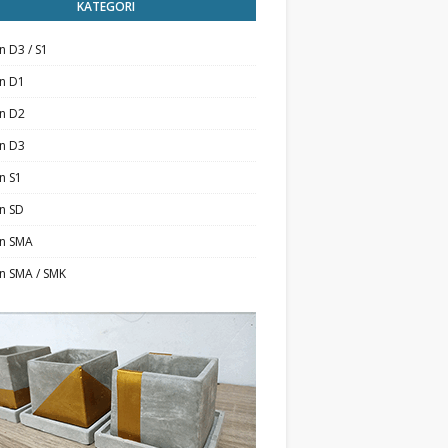
KATEGORI
n D3 / S1
an D1
an D2
an D3
n S1
n SD
an SMA
n SMA / SMK