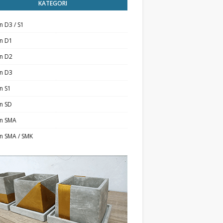
KATEGORI
n D3 / S1
an D1
an D2
an D3
n S1
n SD
an SMA
n SMA / SMK