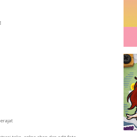
E
erajat