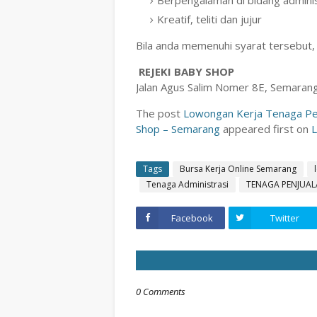
Berpengalaman di bidang administ
Kreatif, teliti dan jujur
Bila anda memenuhi syarat tersebut, s
REJEKI BABY SHOP
Jalan Agus Salim Nomer 8E, Semaran
The post
Lowongan Kerja Tenaga Pen
Shop – Semarang
appeared first on
Tags
Bursa Kerja Online Semarang
Tenaga Administrasi
TENAGA PENJUA
Facebook
Twitter
0 Comments