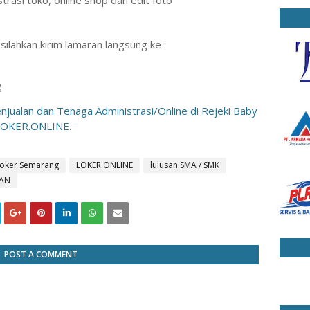
rasi toko, online shop dan edit foto
ilahkan kirim lamaran langsung ke :
g
jualan dan Tenaga Administrasi/Online di Rejeki Baby
LOKER.ONLINE
.
loker Semarang
LOKER.ONLINE
lulusan SMA / SMK
LAN
POST A COMMENT