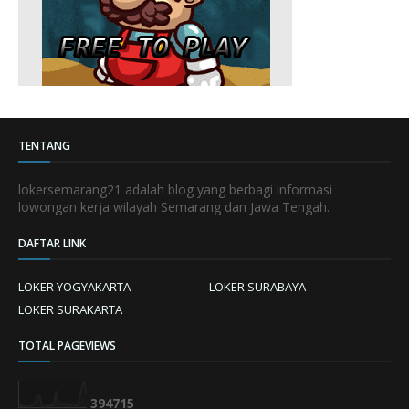
TENTANG
lokersemarang21 adalah blog yang berbagi informasi
lowongan kerja wilayah Semarang dan Jawa Tengah.
DAFTAR LINK
LOKER YOGYAKARTA
LOKER SURABAYA
LOKER SURAKARTA
TOTAL PAGEVIEWS
3
9
4
7
1
5