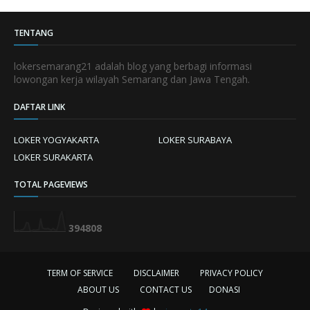
TENTANG
lokersemarang21 adalah blog yang berbagi informasi
lowongan kerja wilayah Semarang dan Jawa Tengah.
DAFTAR LINK
LOKER YOGYAKARTA
LOKER SURABAYA
LOKER SURAKARTA
TOTAL PAGEVIEWS
3
9
4
8
0
8
TERM OF SERVICE
DISCLAIMER
PRIVACY POLICY
ABOUT US
CONTACT US
DONASI