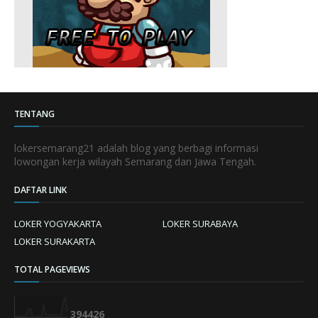
TENTANG
lokersemarang21 adalah blog yang berbagi informasi
lowongan kerja wilayah Semarang dan Jawa Tengah.
DAFTAR LINK
LOKER YOGYAKARTA
LOKER SURABAYA
LOKER SURAKARTA
TOTAL PAGEVIEWS
3
9
4
4
2
6