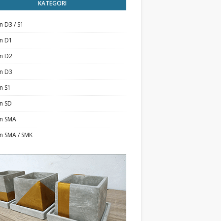
KATEGORI
n D3 / S1
an D1
an D2
an D3
n S1
n SD
an SMA
n SMA / SMK