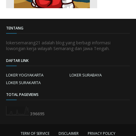
TENTANG
lokersemarang21 adalah blog yang berbagi informasi
lowongan kerja wilayah Semarang dan Jawa Tengah.
DAFTAR LINK
LOKER YOGYAKARTA
LOKER SURABAYA
LOKER SURAKARTA
TOTAL PAGEVIEWS
3
9
6
6
9
5
TERM OF SERVICE
DISCLAIMER
PRIVACY POLICY