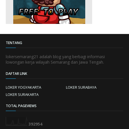
TENTANG
lokersemarang21 adalah blog yang berbagi informasi
lowongan kerja wilayah Semarang dan Jawa Tengah.
DAFTAR LINK
LOKER YOGYAKARTA
LOKER SURABAYA
LOKER SURAKARTA
TOTAL PAGEVIEWS
3
9
2
9
5
4