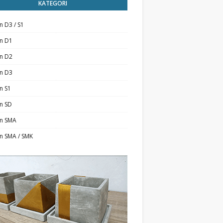
KATEGORI
n D3 / S1
an D1
an D2
an D3
n S1
n SD
an SMA
n SMA / SMK