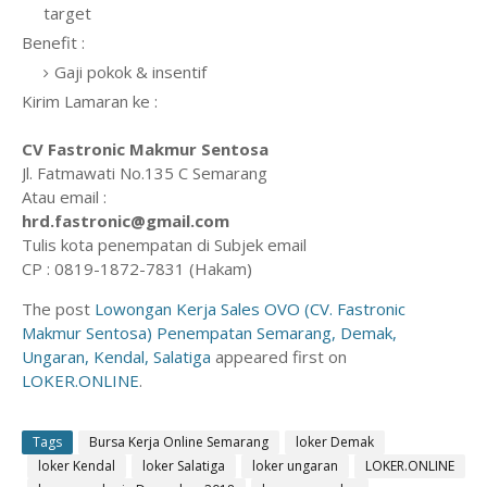
target
Benefit :
Gaji pokok & insentif
Kirim Lamaran ke :
CV Fastronic Makmur Sentosa
Jl. Fatmawati No.135 C Semarang
Atau email :
hrd.fastronic@gmail.com
Tulis kota penempatan di Subjek email
CP : 0819-1872-7831 (Hakam)
The post
Lowongan Kerja Sales OVO (CV. Fastronic
Makmur Sentosa) Penempatan Semarang, Demak,
Ungaran, Kendal, Salatiga
appeared first on
LOKER.ONLINE
.
Tags
Bursa Kerja Online Semarang
loker Demak
loker Kendal
loker Salatiga
loker ungaran
LOKER.ONLINE