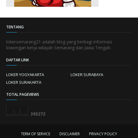
TENTANG
lokersemarang21 adalah blog yang berbagi informasi
lowongan kerja wilayah Semarang dan Jawa Tengah.
DAFTAR LINK
LOKER YOGYAKARTA
LOKER SURABAYA
LOKER SURAKARTA
TOTAL PAGEVIEWS
3
9
3
2
7
2
TERM OF SERVICE
DISCLAIMER
PRIVACY POLICY