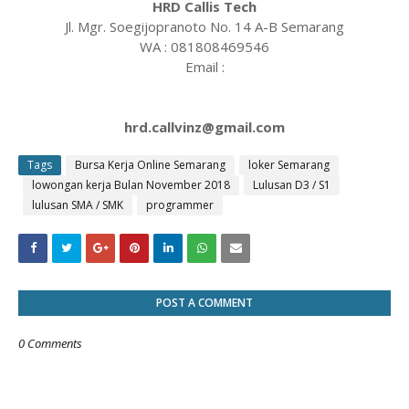
HRD Callis Tech
Jl. Mgr. Soegijopranoto No. 14 A-B Semarang
WA : 081808469546
Email :
hrd.callvinz@gmail.com
Tags
Bursa Kerja Online Semarang
loker Semarang
lowongan kerja Bulan November 2018
Lulusan D3 / S1
lulusan SMA / SMK
programmer
POST A COMMENT
0 Comments