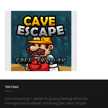
TENTANG
lokersemarang21 adalah blog yang berbagi informasi
lowongan kerja wilayah Semarang dan Jawa Tengah.