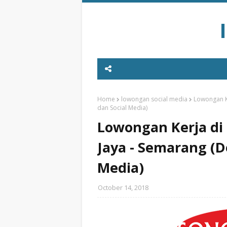
Home
lowongan social media
Lowongan K
dan Social Media)
Lowongan Kerja d
Jaya - Semarang (D
Media)
October 14, 2018