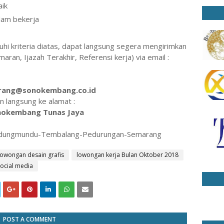
aik
alam bekerja
i kriteria diatas, dapat langsung segera mengirimkan
aran, Ijazah Terakhir, Referensi kerja) via email :
rang@sonokembang.co.id
n langsung ke alamat :
nokembang Tunas Jaya
 Kedungmundu-Tembalang-Pedurungan-Semarang
lowongan desain grafis
lowongan kerja Bulan Oktober 2018
ocial media
POST A COMMENT