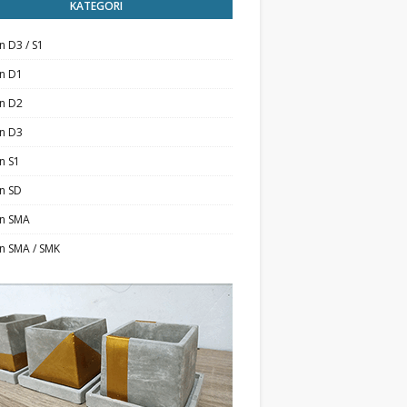
KATEGORI
n D3 / S1
an D1
an D2
an D3
n S1
n SD
an SMA
n SMA / SMK