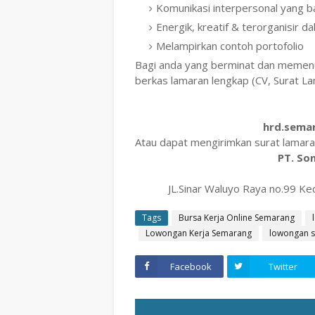
Komunikasi interpersonal yang b
Energik, kreatif & terorganisir d
Melampirkan contoh portofolio
Bagi anda yang berminat dan memenuh
berkas lamaran lengkap (CV, Surat Lam
hrd.sema
Atau dapat mengirimkan surat lamara
PT. So
JL.Sinar Waluyo Raya no.99
Tags
Bursa Kerja Online Semarang
Lowongan Kerja Semarang
lowongan s
Facebook
Twitter