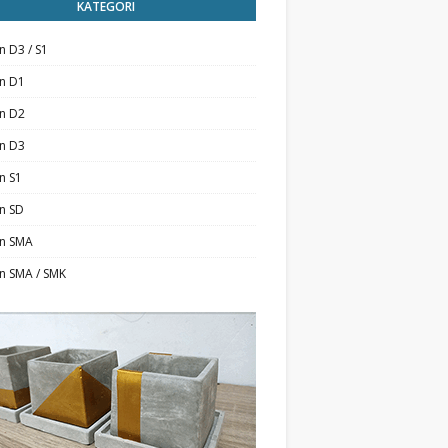
KATEGORI
n D3 / S1
an D1
an D2
an D3
n S1
n SD
an SMA
n SMA / SMK