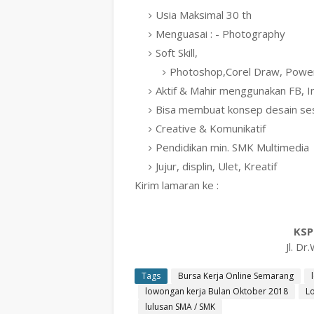
Usia Maksimal 30 th
Menguasai : - Photography
Soft Skill,
Photoshop,Corel Draw, Power
Aktif & Mahir menggunakan FB, 
Bisa membuat konsep desain se
Creative & Komunikatif
Pendidikan min. SMK Multimedia
Jujur, displin, Ulet, Kreatif
Kirim lamaran ke :
KSP
Jl. D
Tags
Bursa Kerja Online Semarang
lowongan kerja Bulan Oktober 2018
L
lulusan SMA / SMK