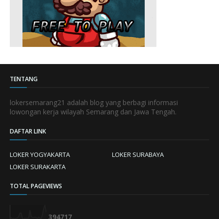
TENTANG
lokersemarang21 adalah blog yang berbagi informasi
lowongan kerja wilayah Semarang dan Jawa Tengah.
DAFTAR LINK
LOKER YOGYAKARTA
LOKER SURABAYA
LOKER SURAKARTA
TOTAL PAGEVIEWS
3
9
4
7
1
7