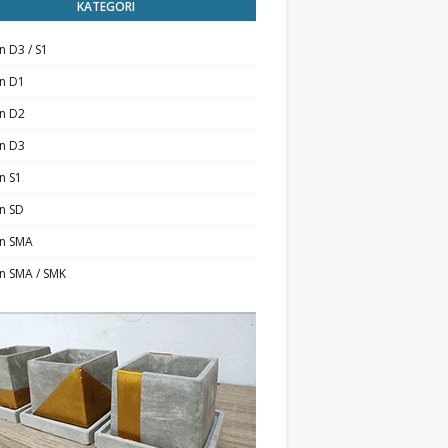
KATEGORI
n D3 / S1
an D1
an D2
an D3
n S1
n SD
an SMA
n SMA / SMK