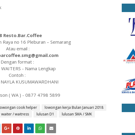
k
8 Resto.Bar.Coffee
ah Raya no 16 Pleburan – Semarang
Atau email :
barcoffee.smg@gmail.com
Dengan format :
 WAITERS - Nama Lengkap
Contoh :
- NAYLA KUSUMAWARDHANI
son ( WA ) - 0877 4798 5899
lowongan cook helper
lowongan kerja Bulan Januari 2018
waiter / waitress
lulusan D1
lulusan SMA / SMK