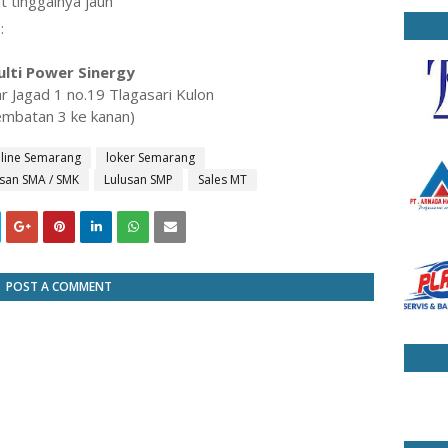
 tinggalnya jauh
:
lti Power Sinergy
ar Jagad 1 no.19 Tlagasari Kulon
embatan 3 ke kanan)
nline Semarang
loker Semarang
usan SMA / SMK
Lulusan SMP
Sales MT
POST A COMMENT