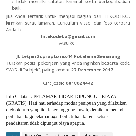
Tidak memiliki catatan kriminal serta berkepribadian
baik
Jika Anda tertarik untuk menjadi bagian dari TEKODEKO,
kirimkan surat lamaran, Curicullum vitae, dan foto terbaru
Anda ke :
hitekodeko@gmail.com
Atau ke :
Jl. Letjen Suprapto no.44 Kotalama Semarang
Tuliskan posisi pekerjaan yang Anda inginkan beserta kode
SW/S di “subjek”, paling lambat
27 Desember 2017
CP : Jessie
0818024442
Info Catatan : PELAMAR TIDAK DIPUNGUT BIAYA
(GRATIS). Hati-hati terhadap modus penipuan yang dilakukan
oleh oknum yang tidak bertanggung jawab, demikian menjadi
perhatian bagi pelamar agar berhati-hati karena setiap
pendaftaran tidak dipungut biaya apapun.
Tags
Bursa Kerja Online Semarang
loker Semarang