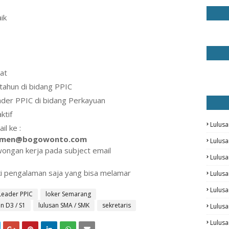
ik
at
tahun di bidang PPIC
ader PPIC di bidang Perkayuan
ktif
Lulusa
il ke :
tmen@bogowonto.com
Lulus
ongan kerja pada subject email
Lulus
i pengalaman saja yang bisa melamar
Lulus
Lulusa
Leader PPIC
loker Semarang
n D3 / S1
lulusan SMA / SMK
sekretaris
Lulusa
Lulus