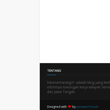
TENTANG
lokersemarang21 adalah blog yang ber
informasi lowongan kerja wilayah Sem
dan Jawa Tengah.
Designed with
by
jumanto14.com