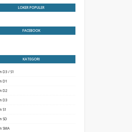
LOKER POPULER
FACEBOOK
KATEGORI
n D3 / S1
an D1
an D2
an D3
n S1
n SD
an SMA