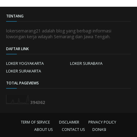
TENTANG
lokersemarang21 adalah blog yang berbagi informasi
lowongan kerja wilayah Semarang dan Jawa Tengah.
DAFTAR LINK
LOKER YOGYAKARTA
LOKER SURABAYA
LOKER SURAKARTA
TOTAL PAGEVIEWS
3
9
4
3
6
2
TERM OF SERVICE
DISCLAIMER
PRIVACY POLICY
ABOUT US
CONTACT US
DONASI