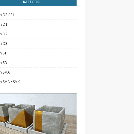
KATEGORI
n D3 / S1
an D1
an D2
an D3
n S1
n SD
an SMA
n SMA / SMK