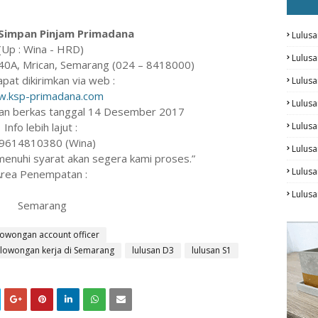
 Simpan Pinjam Primadana
Lulusa
(Up : Wina - HRD)
Lulus
o. 40A, Mrican, Semarang (024 – 8418000)
apat dikirimkan via web :
Lulus
.ksp-primadana.com
Lulus
an berkas tanggal 14 Desember 2017
Info lebih lajut :
Lulusa
9614810380 (Wina)
Lulusa
menuhi syarat akan segera kami proses.”
Lulus
rea Penempatan :
Lulusa
Semarang
lowongan account officer
lowongan kerja di Semarang
lulusan D3
lulusan S1