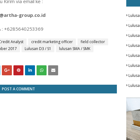
u Kirim via email ke :
@artha-group.co.id
Lulusa
Lulus
 : +6285640253369
Lulus
Credit Analyst
credit marketing officer
field collector
Lulus
mber 2017
Lulusan D3 / S1
lulusan SMA / SMK
Lulusa
Lulusa
Lulus
Lulusa
POST A COMMENT