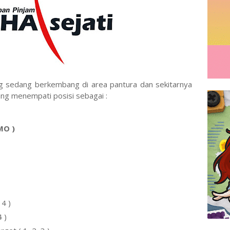
g sedang berkembang di area pantura dan sekitarnya
g menempati posisi sebagai :
MO )
 4 )
4 )