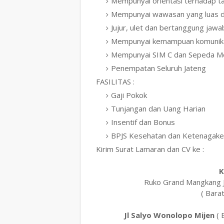
Mempunyai orientasi terhadap tar
Mempunyai wawasan yang luas dan
Jujur, ulet dan bertanggung jawab 
Mempunyai kemampuan komunikasi 
Mempunyai SIM C dan Sepeda Mot
Penempatan Seluruh Jateng
FASILITAS :
Gaji Pokok
Tunjangan dan Uang Harian
Insentif dan Bonus
BPJS Kesehatan dan Ketenagake
Kirim Surat Lamaran dan CV ke :
K
Ruko Grand Mangkang 
( Bara
Jl Salyo Wonolopo Mijen
( 