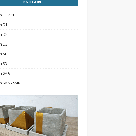
KATEGORI
n D3 / S1
an D1
an D2
an D3
n S1
n SD
an SMA
n SMA / SMK