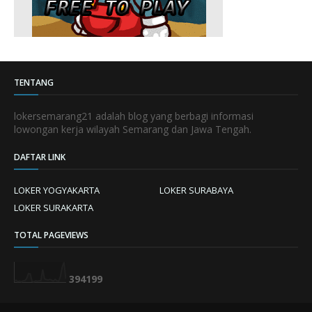
TENTANG
lokersemarang21 adalah blog yang berbagi informasi
lowongan kerja wilayah Semarang dan Jawa Tengah.
DAFTAR LINK
LOKER YOGYAKARTA
LOKER SURABAYA
LOKER SURAKARTA
TOTAL PAGEVIEWS
3
9
4
1
9
9