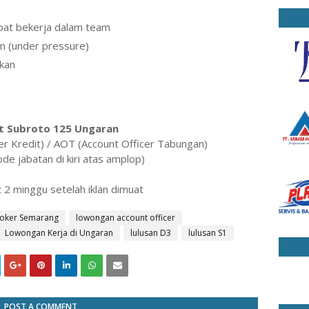
dapat bekerja dalam team
n (under pressure)
akan
ot Subroto 125 Ungaran
er Kredit) / AOT (Account Officer Tabungan)
de jabatan di kiri atas amplop)
t 2 minggu setelah iklan dimuat
loker Semarang
lowongan account officer
Lowongan Kerja di Ungaran
lulusan D3
lulusan S1
POST A COMMENT