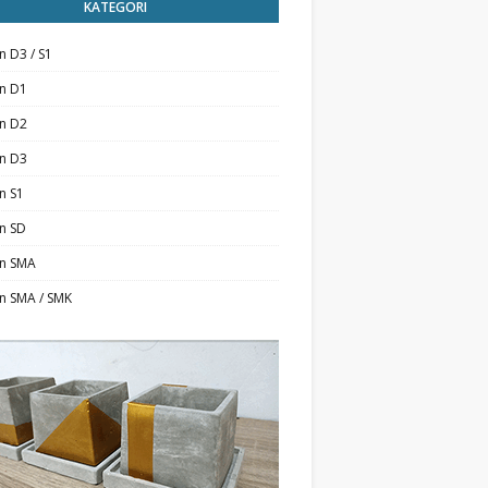
KATEGORI
n D3 / S1
an D1
an D2
an D3
n S1
n SD
an SMA
n SMA / SMK