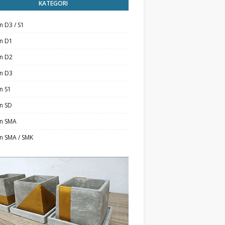
KATEGORI
n D3 / S1
an D1
an D2
an D3
n S1
n SD
an SMA
n SMA / SMK