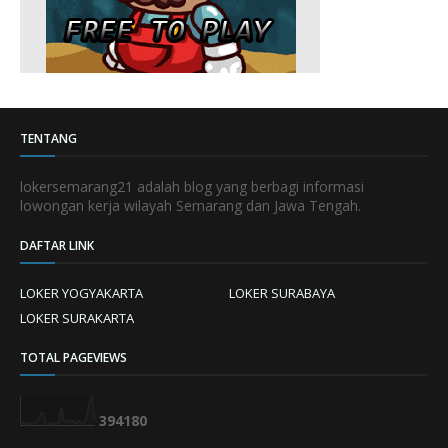
TENTANG
lokersemarang21 adalah blog yang berbagi informasi
lowongan kerja wilayah Semarang dan Jawa Tengah.
DAFTAR LINK
LOKER YOGYAKARTA
LOKER SURABAYA
LOKER SURAKARTA
TOTAL PAGEVIEWS
3
9
4
1
8
0