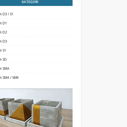
KATEGORI
n D3 / S1
an D1
an D2
an D3
n S1
n SD
an SMA
n SMA / SMK