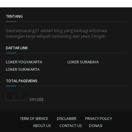
TENTANG
lokersemarang21 adalah blog yang berbagi informasi
lowongan kerja wilayah Semarang dan Jawa Tengah.
DAFTAR LINK
LOKER YOGYAKARTA
LOKER SURABAYA
LOKER SURAKARTA
TOTAL PAGEVIEWS
3
9
1
2
8
8
TERM OF SERVICE
DISCLAIMER
PRIVACY POLICY
ABOUT US
CONTACT US
DONASI