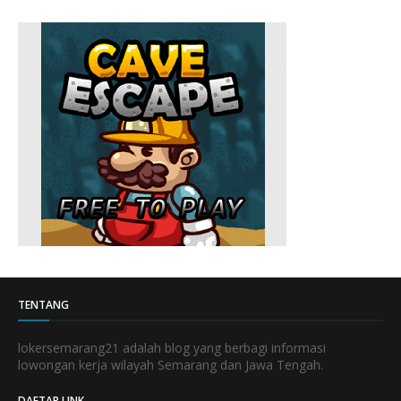
TENTANG
lokersemarang21 adalah blog yang berbagi informasi
lowongan kerja wilayah Semarang dan Jawa Tengah.
DAFTAR LINK