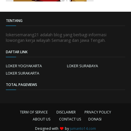
TENTANG
lokersemarang21 adalah blog yang berbagi informasi
lowongan kerja wilayah Semarang dan Jawa Tengah.
DAFTAR LINK
LOKER YOGYAKARTA
LOKER SURABAYA
LOKER SURAKARTA
TOTAL PAGEVIEWS
TERM OF SERVICE
DISCLAIMER
PRIVACY POLICY
ABOUT US
CONTACT US
DONASI
Designed with
by
jumanto14.com