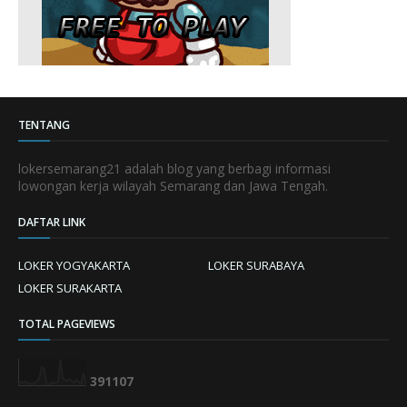
TENTANG
lokersemarang21 adalah blog yang berbagi informasi
lowongan kerja wilayah Semarang dan Jawa Tengah.
DAFTAR LINK
LOKER YOGYAKARTA
LOKER SURABAYA
LOKER SURAKARTA
TOTAL PAGEVIEWS
3
9
1
1
0
7