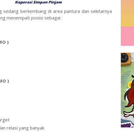
g sedang berkembang di area pantura dan sekitarnya
g menempati posisi sebagai :
MO )
MO )
arget
an relasi yang banyak