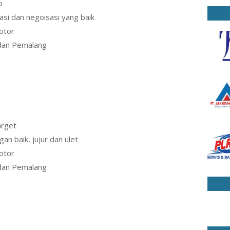
ab
i dan negoisasi yang baik
otor
dan Pemalang
arget
n baik, jujur dan ulet
otor
dan Pemalang