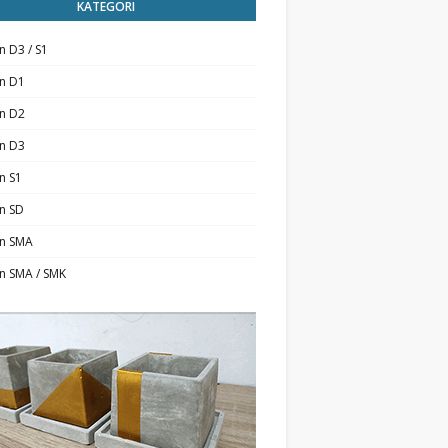
KATEGORI
n D3 / S1
an D1
an D2
an D3
n S1
n SD
an SMA
n SMA / SMK