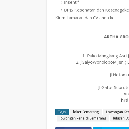
Insentif
BPJS Kesehatan dan Ketenagake
Kirim Lamaran dan CV anda ke:
ARTHA GROU
1. Ruko Mangkang Asri
2. JlSalyoWonolopoMijen (
Jl Notom
Jl Gatot Subro
At
hrd
Tags
loker Semarang
Lowongan Ker
lowongan kerja di Semarang
lulusan D