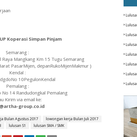
rjaan
Lulusa
Lulus
Lulus
P Koperasi Simpan Pinjam
Lulus
Semarang :
Lulusa
 Jl Raya Mangkang Km 15 Tugu Semarang
Lulusa
 Barat PasarMijen, depanRukoMijenMakmur )
Kendal :
Lulus
udgdoNo 10PegulonKendal
Lulusa
Pemalang :
to No 14 Randudongkal Pemalang
au Kirim via email ke:
@artha-group.co.id
ja Bulan Agustus 2017
lowongan kerja Bulan Juli 2017
3
lulusan S1
lulusan SMA / SMK