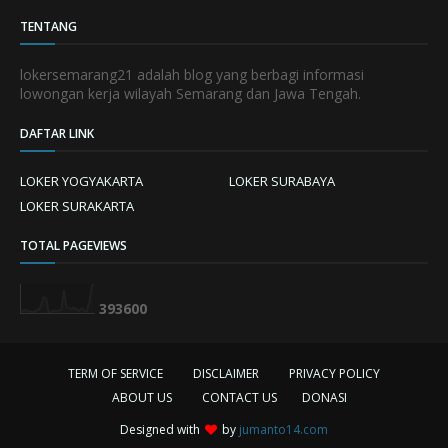
TENTANG
lokersemarang21 adalah blog yang berbagi informasi
lowongan kerja wilayah Semarang dan Jawa Tengah.
DAFTAR LINK
LOKER YOGYAKARTA
LOKER SURABAYA
LOKER SURAKARTA
TOTAL PAGEVIEWS
3
9
3
6
0
0
TERM OF SERVICE
DISCLAIMER
PRIVACY POLICY
ABOUT US
CONTACT US
DONASI
Designed with
by
jumanto14.com