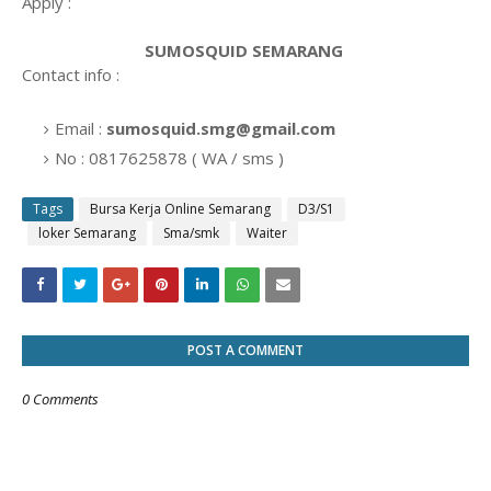
Apply :
SUMOSQUID SEMARANG
Contact info :
Email :
sumosquid.smg@gmail.com
No : 0817625878 ( WA / sms )
Tags
Bursa Kerja Online Semarang
D3/S1
loker Semarang
Sma/smk
Waiter
POST A COMMENT
0 Comments