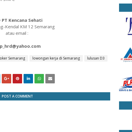
 PT Kencana Sehati
ang-Kendal KM 12 Semarang
atau email :
p_hrd@yahoo.com
loker Semarang
lowongan kerja di Semarang
lulusan D3
POST A COMMENT