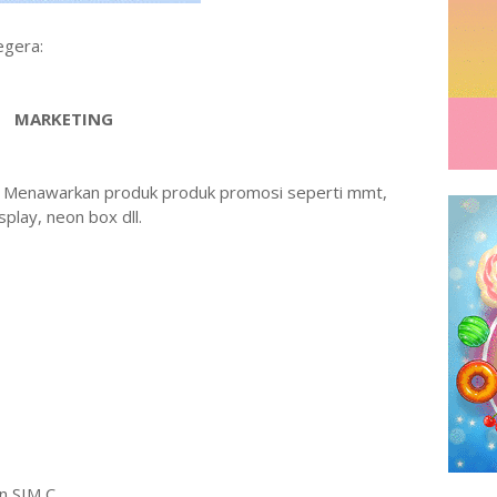
gera:
MARKETING
ng Menawarkan produk produk promosi seperti mmt,
splay, neon box dll.
an SIM C