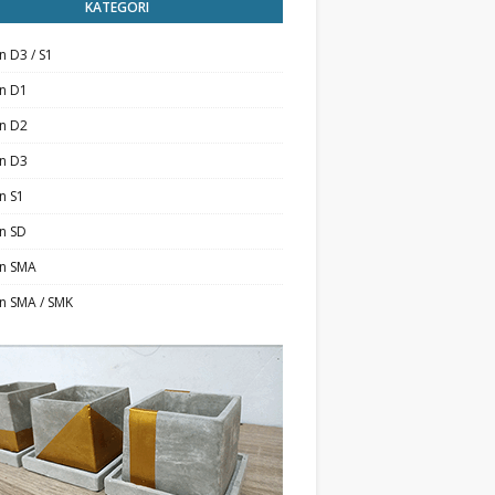
KATEGORI
n D3 / S1
an D1
an D2
an D3
n S1
n SD
an SMA
n SMA / SMK