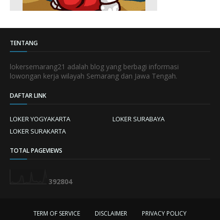
TENTANG
lokersemarang21 adalah blog yang berbagi informasi
lowongan kerja wilayah Semarang dan Jawa Tengah.
DAFTAR LINK
LOKER YOGYAKARTA
LOKER SURABAYA
LOKER SURAKARTA
TOTAL PAGEVIEWS
3
9
2
8
0
4
TERM OF SERVICE
DISCLAIMER
PRIVACY POLICY