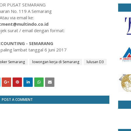
OR PUSAT SEMARANG
anaran No. 119 A Semarang
Atau via email ke:
itment@multindo.co.id
ek surat / email dengan format:
CCOUNTING - SEMARANG
 paling lambat tanggal 6 Juni 2017
loker Semarang
lowongan kerja di Semarang
lulusan D3
POST A COMMENT