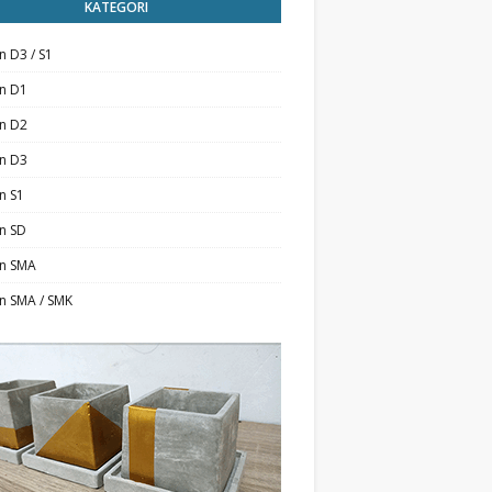
KATEGORI
n D3 / S1
an D1
an D2
an D3
n S1
n SD
an SMA
n SMA / SMK