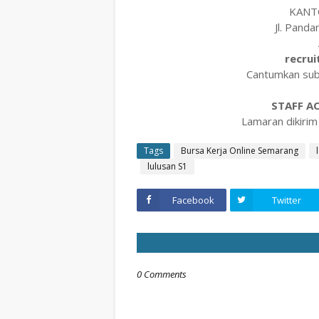
KANT
Jl. Pand
recru
Cantumkan subj
STAFF A
Lamaran dikirim
Tags
Bursa Kerja Online Semarang
lulusan S1
Facebook
Twitter
0 Comments