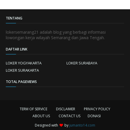
TENTANG
lokersemarang21 adalah blog yang berbagi informasi
lowongan kerja wilayah Semarang dan Jawa Tengah.
DAFTAR LINK
LOKER YOGYAKARTA
LOKER SURABAYA
LOKER SURAKARTA
TOTAL PAGEVIEWS
TERM OF SERVICE
DISCLAIMER
PRIVACY POLICY
ABOUT US
CONTACT US
DONASI
Designed with
by
jumanto14.com